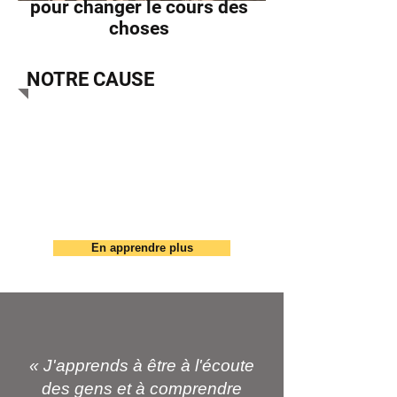
pour changer le cours des
choses
NOTRE CAUSE
La Fondation Roméo Dallaire
a pour mission d’inspirer les
jeunes de milieux
défavorisés à développer
leur potentiel de leadership.
En apprendre plus
« J'apprends à être à l'écoute
des gens et à comprendre